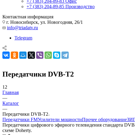
+7 (383) 204-89-83
Офис
+7 (383) 204-89-85
Производство
Контактная информация
г. Новосибирск, ул. Новогодняя, 26/1
info@triadatv.ru
Telegram
Передатчики DVB-T2
12
Главная
—
Каталог
—
Передатчики DVB-T2
Передатчики FM
Усилители мощности
Прочее оборудование
ЗИ
Передатчики цифрового эфирного телевидения стандарта DVB
схеме Doherty.