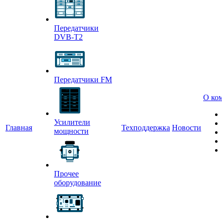
Передатчики
DVB-T2
Передатчики FM
О ко
Усилители
Главная
Техподдержка
Новости
мощности
Прочее
оборудование