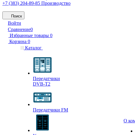
+7 (383) 204-89-85
Производство
Поиск
Войти
Сравнение
0
Избранные товары
0
Корзина
0
Каталог
Передатчики
DVB-T2
Передатчики FM
О ко