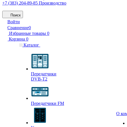
+7 (383) 204-89-85
Производство
Поиск
Войти
Сравнение
0
Избранные товары
0
Корзина
0
Каталог
Передатчики
DVB-T2
Передатчики FM
О ко