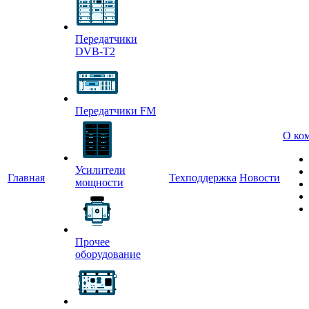
Передатчики
DVB-T2
Передатчики FM
О ко
Усилители
Главная
Техподдержка
Новости
мощности
Прочее
оборудование